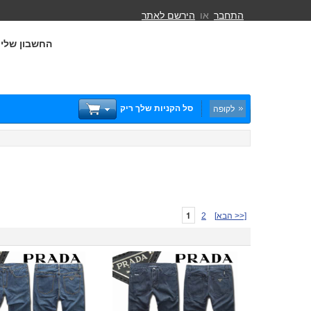
התחבר
או
הירשם לאתר
החשבון שלי
סל הקניות שלך ריק
לקופה
1
[הבא >>]
2