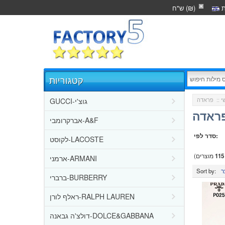
ת
ש"ח (₪)
קטגוריות
GUCCI-גוצ'י
י
::
פראדה
אברקרומבי-A&F
סדר לפי:
לקוסט-LACOSTE
115
מוצרים)
ארמני-ARMANI
Sort by:
ברברי-BURBERRY
ראלף לורן-RALPH LAUREN
דולצ'ה גבאנה-DOLCE&GABBANA