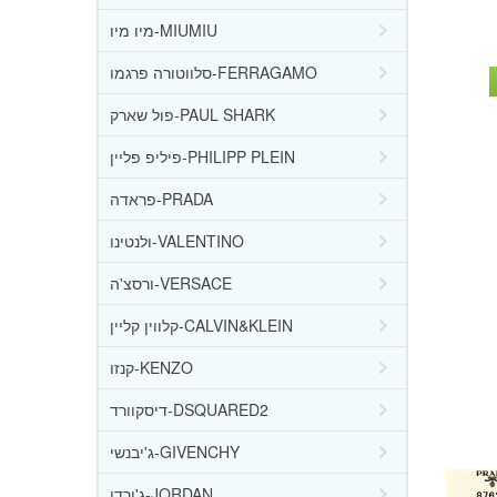
מיו מיו-MIUMIU
סלווטורה פרגמו-FERRAGAMO
פול שארק-PAUL SHARK
פיליפ פליין-PHILIPP PLEIN
פראדה-PRADA
ולנטינו-VALENTINO
ורסצ'ה-VERSACE
קלווין קליין-CALVIN&KLEIN
קנזו-KENZO
דיסקוורד-DSQUARED2
ג'יבנשי-GIVENCHY
ג'ורדן-JORDAN