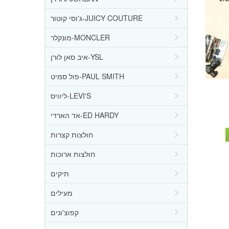
ג'וסי קוטור-JUICY COUTURE
מונקלר-MONCLER
איב סאן לורן-YSL
פול סמיט-PAUL SMITH
ליוויס-LEVI'S
אד הארדי-ED HARDY
חולצות קצרות
חולצות ארוכות
תיקים
מעילים
קפוצ'ונים