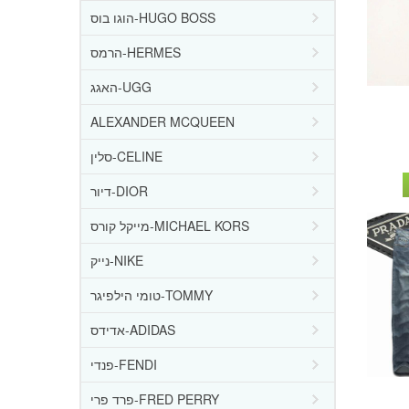
הוגו בוס-HUGO BOSS
הרמס-HERMES
האגג-UGG
ALEXANDER MCQUEEN
סלין-CELINE
דיור-DIOR
מייקל קורס-MICHAEL KORS
נייק-NIKE
טומי הילפיגר-TOMMY
אדידס-ADIDAS
פנדי-FENDI
פרד פרי-FRED PERRY