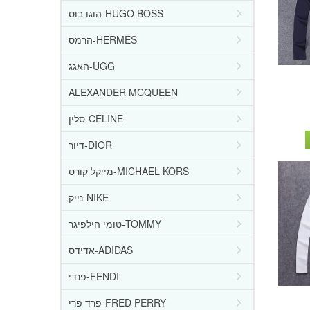
הוגו בוס-HUGO BOSS
הרמס-HERMES
האגג-UGG
ALEXANDER MCQUEEN
סלין-CELINE
דיור-DIOR
מייקל קורס-MICHAEL KORS
נייק-NIKE
טומי הילפיגר-TOMMY
אדידס-ADIDAS
פנדי-FENDI
פרד פרי-FRED PERRY