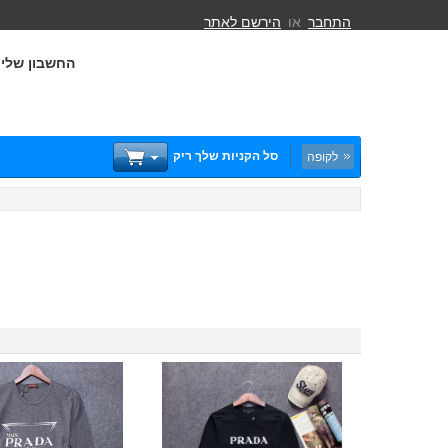
התחבר
או
הירשם לאתר
החשבון שלי
סל הקניות שלך ריק
לקופה