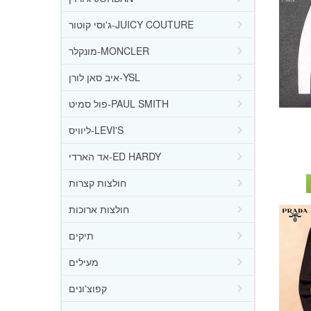
ג'וסי קוטור-JUICY COUTURE
מונקלר-MONCLER
איב סאן לורן-YSL
פול סמיט-PAUL SMITH
ליוויס-LEVI'S
אד הארדי-ED HARDY
חולצות קצרות
חולצות ארוכות
תיקים
מעילים
קפוצ'ונים