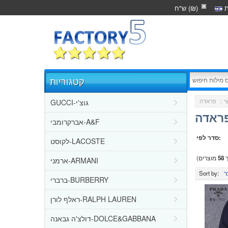
ת
ש"ח (₪)
קטגוריות
GUCCI-גוצ'י
י
::
פראדה
אברקרומבי-A&F
סדר לפי:
לקוסט-LACOSTE
ך
58
מוצרים)
ארמני-ARMANI
Sort by:
ברברי-BURBERRY
ראלף לורן-RALPH LAUREN
דולצ'ה גבאנה-DOLCE&GABBANA