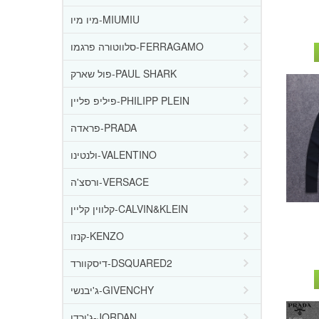
מיו מיו-MIUMIU
סלווטורה פרגמו-FERRAGAMO
פול שארק-PAUL SHARK
פיליפ פליין-PHILIPP PLEIN
פראדה-PRADA
ולנטינו-VALENTINO
ורסצ'ה-VERSACE
קלווין קליין-CALVIN&KLEIN
קנזו-KENZO
דיסקוורד-DSQUARED2
ג'יבנשי-GIVENCHY
ג'ורדן-JORDAN