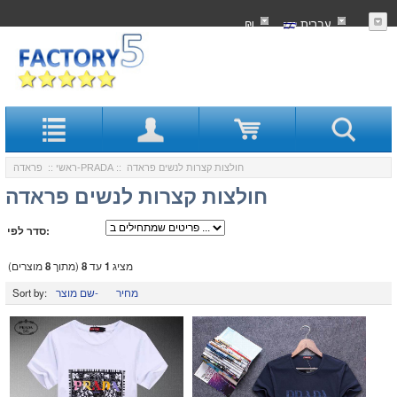
עִברִית
₪
:: חולצות קצרות לנשים פראדה
פראדה-PRADA
ראשי
::
חולצות קצרות לנשים פראדה
סדר לפי:
מציג
1
עד
8
(מתוך
8
מוצרים)
מחיר
שם מוצר-
Sort by: