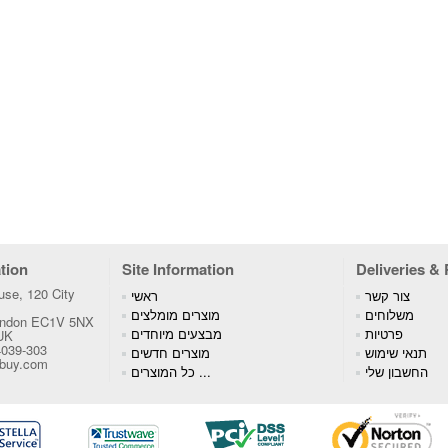
tion
Site Information
Deliveries &
se, 120 City
צור קשר
ראשי
משלוחים
מוצרים מומלצים
London EC1V 5NX
פרטיות
מבצעים מיוחדים
 UK
4039-303
תנאי שימוש
מוצרים חדשים
tbuy.com
החשבון שלי
כל המוצרים ...