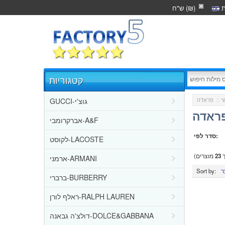
ת
ש"ח (₪)
קטגוריות
GUCCI-גוצ'י
י
::
פראדה
אברקרומבי-A&F
סדר לפי:
לקוסט-LACOSTE
ך
23
מוצרים)
ארמני-ARMANI
Sort by:
ברברי-BURBERRY
ראלף לורן-RALPH LAUREN
דולצ'ה גבאנה-DOLCE&GABBANA