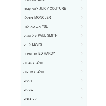
ג'וסי קוטור-JUICY COUTURE
מונקלר-MONCLER
איב סאן לורן-YSL
פול סמיט-PAUL SMITH
ליוויס-LEVI'S
אד הארדי-ED HARDY
חולצות קצרות
חולצות ארוכות
תיקים
מעילים
קפוצ'ונים