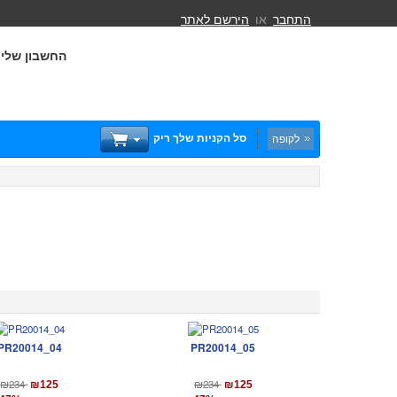
התחבר
או
הירשם לאתר
החשבון שלי
סל הקניות שלך ריק
לקופה
PR20014_04
PR20014_05
₪234
₪234
₪125
₪125