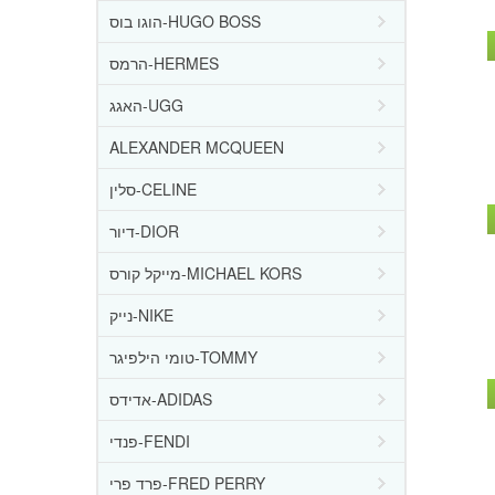
הוגו בוס-HUGO BOSS
הרמס-HERMES
האגג-UGG
ALEXANDER MCQUEEN
סלין-CELINE
דיור-DIOR
מייקל קורס-MICHAEL KORS
נייק-NIKE
טומי הילפיגר-TOMMY
אדידס-ADIDAS
פנדי-FENDI
פרד פרי-FRED PERRY