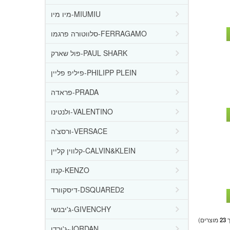
מיו מיו-MIUMIU
סלווטורה פרגמו-FERRAGAMO
פול שארק-PAUL SHARK
פיליפ פליין-PHILIPP PLEIN
פראדה-PRADA
ולנטינו-VALENTINO
ורסצ'ה-VERSACE
קלווין קליין-CALVIN&KLEIN
קנזו-KENZO
דיסקוורד-DSQUARED2
ג'יבנשי-GIVENCHY
ך
23
מוצרים)
ג'ורדן-JORDAN