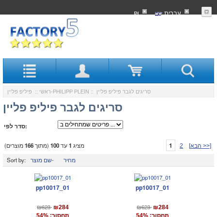
עִברִית
₪
:: סריגים לגבר פיליפ פליין
פיליפ פליין-PHILIPP PLEIN
ראשי
::
סריגים לגבר פיליפ פליין
סדר לפי:
1
מציג
1
עד
100
(מתוך
166
מוצרים)
[הבא >>]
2
מחיר
שם מוצר-
Sort by:
pp10017_01
pp10017_01
₪623
₪623
₪284
₪284
תחסוך: 54%
תחסוך: 54%