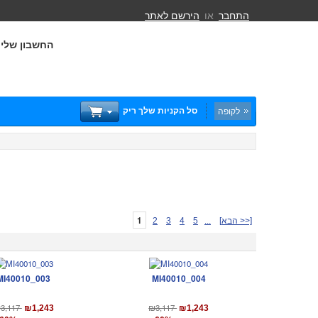
התחבר
או
הירשם לאתר
החשבון שלי
סל הקניות שלך ריק
לקופה
1
[הבא >>]
...
5
4
3
2
MI40010_003
MI40010_004
3,117
₪3,117
₪1,243
₪1,243