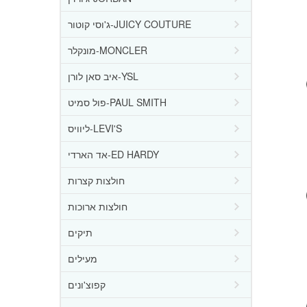
ג'וסי קוטור-JUICY COUTURE
מונקלר-MONCLER
איב סאן לורן-YSL
פול סמיט-PAUL SMITH
ליוויס-LEVI'S
אד הארדי-ED HARDY
חולצות קצרות
חולצות ארוכות
תיקים
מעילים
קפוצ'ונים