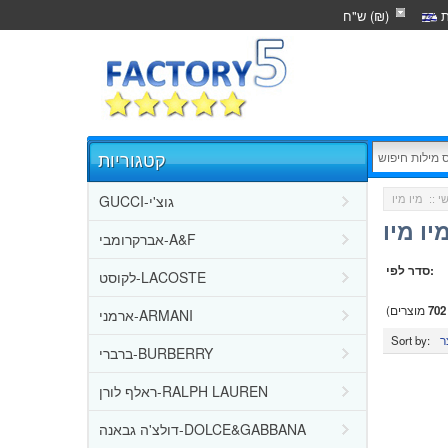
ת
ש"ח (₪)
קטגוריות
GUCCI-גוצ'י
י
::
יו מיו
אברקרומבי-A&F
סדר לפי:
לקוסט-LACOSTE
702
מוצרים)
ארמני-ARMANI
Sort by:
ברברי-BURBERRY
ראלף לורן-RALPH LAUREN
דולצ'ה גבאנה-DOLCE&GABBANA