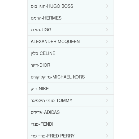
הוגו בוס-HUGO BOSS
הרמס-HERMES
האגג-UGG
ALEXANDER MCQUEEN
סלין-CELINE
דיור-DIOR
מייקל קורס-MICHAEL KORS
נייק-NIKE
טומי הילפיגר-TOMMY
אדידס-ADIDAS
פנדי-FENDI
פרד פרי-FRED PERRY