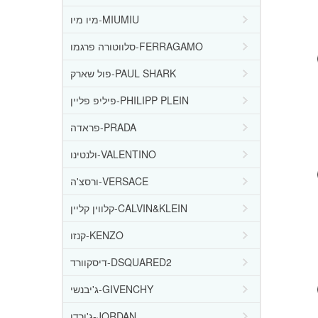
מיו מיו-MIUMIU
סלווטורה פרגמו-FERRAGAMO
פול שארק-PAUL SHARK
פיליפ פליין-PHILIPP PLEIN
פראדה-PRADA
ולנטינו-VALENTINO
ורסצ'ה-VERSACE
קלווין קליין-CALVIN&KLEIN
קנזו-KENZO
דיסקוורד-DSQUARED2
ג'יבנשי-GIVENCHY
ג'ורדן-JORDAN