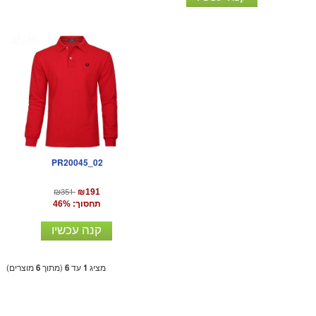
PR20045_02
₪351
₪191
תחסוך: 46%
קנה עכשיו
מציג
1
עד
6
(מתוך
6
מוצרים)