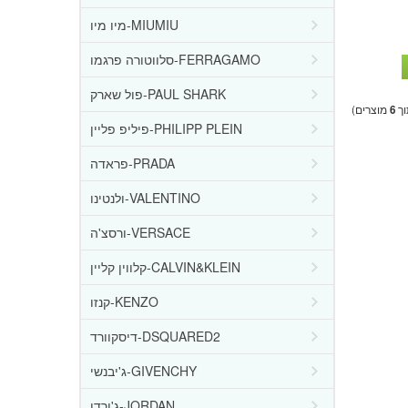
מיו מיו-MIUMIU
סלווטורה פרגמו-FERRAGAMO
פול שארק-PAUL SHARK
ך
6
מוצרים)
פיליפ פליין-PHILIPP PLEIN
פראדה-PRADA
ולנטינו-VALENTINO
ורסצ'ה-VERSACE
קלווין קליין-CALVIN&KLEIN
קנזו-KENZO
דיסקוורד-DSQUARED2
ג'יבנשי-GIVENCHY
ג'ורדן-JORDAN