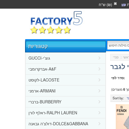
ת
ש"ח (₪)
קטגוריות
GUCCI-גוצ'י
אשי
::
י לגבר
אברקרומבי-A&F
סדר לפי:
לקוסט-LACOSTE
ך
6
מוצרים)
ארמני-ARMANI
Sort by:
ברברי-BURBERRY
ראלף לורן-RALPH LAUREN
דולצ'ה גבאנה-DOLCE&GABBANA