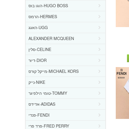
הוגו בוס-HUGO BOSS
הרמס-HERMES
האגג-UGG
ALEXANDER MCQUEEN
סלין-CELINE
דיור-DIOR
מייקל קורס-MICHAEL KORS
נייק-NIKE
טומי הילפיגר-TOMMY
אדידס-ADIDAS
פנדי-FENDI
פרד פרי-FRED PERRY