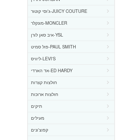
ג'וסי קוטור-JUICY COUTURE
מונקלר-MONCLER
איב סאן לורן-YSL
פול סמיט-PAUL SMITH
ליוויס-LEVI'S
אד הארדי-ED HARDY
חולצות קצרות
חולצות ארוכות
תיקים
מעילים
קפוצ'ונים