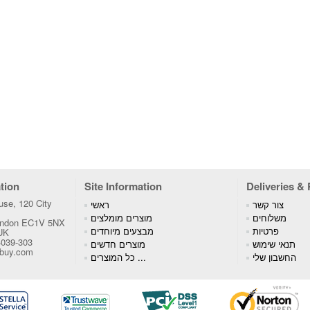
tion
Site Information
Deliveries &
se, 120 City
צור קשר
ראשי
משלוחים
מוצרים מומלצים
London EC1V 5NX
פרטיות
מבצעים מיוחדים
 UK
4039-303
תנאי שימוש
מוצרים חדשים
tbuy.com
החשבון שלי
כל המוצרים ...