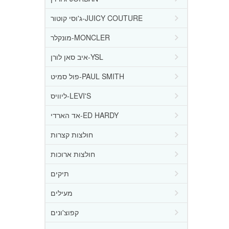
ג'וסי קוטור-JUICY COUTURE
מונקלר-MONCLER
איב סאן לורן-YSL
פול סמיט-PAUL SMITH
ליוויס-LEVI'S
אד הארדי-ED HARDY
חולצות קצרות
חולצות ארוכות
תיקים
מעילים
קפוצ'ונים