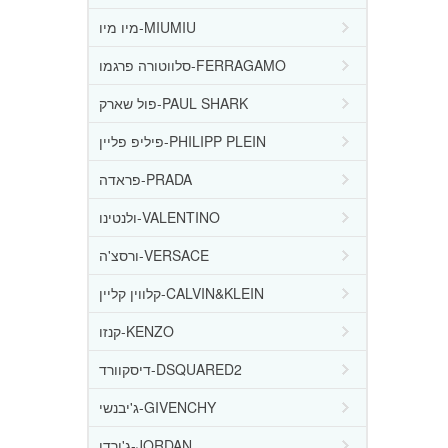
מיו מיו-MIUMIU
סלווטורה פרגמו-FERRAGAMO
פול שארק-PAUL SHARK
פיליפ פליין-PHILIPP PLEIN
פראדה-PRADA
ולנטינו-VALENTINO
ורסצ'ה-VERSACE
קלווין קליין-CALVIN&KLEIN
קנזו-KENZO
דיסקוורד-DSQUARED2
ג'יבנשי-GIVENCHY
ג'ורדן-JORDAN