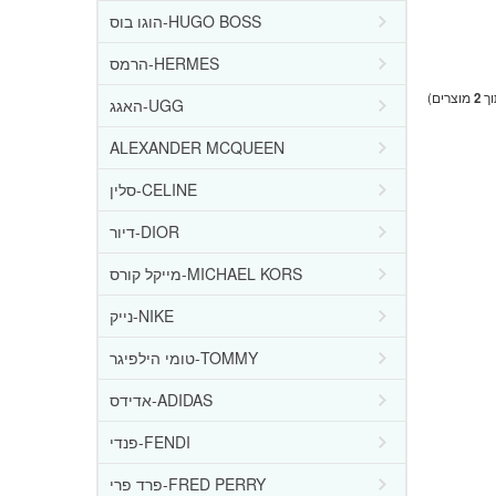
הוגו בוס-HUGO BOSS
הרמס-HERMES
ך
2
מוצרים)
האגג-UGG
ALEXANDER MCQUEEN
סלין-CELINE
דיור-DIOR
מייקל קורס-MICHAEL KORS
נייק-NIKE
טומי הילפיגר-TOMMY
אדידס-ADIDAS
פנדי-FENDI
פרד פרי-FRED PERRY