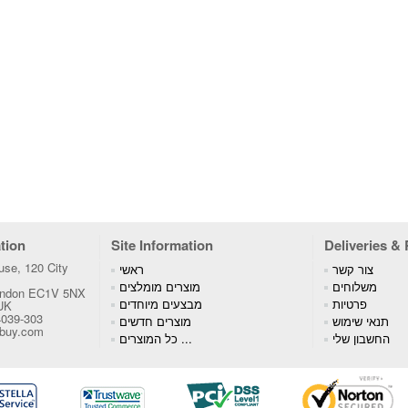
tion
Site Information
Deliveries &
se, 120 City
צור קשר
ראשי
משלוחים
מוצרים מומלצים
London EC1V 5NX
פרטיות
מבצעים מיוחדים
 UK
4039-303
תנאי שימוש
מוצרים חדשים
tbuy.com
החשבון שלי
כל המוצרים ...