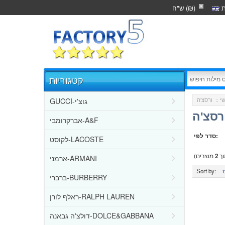
ת
ש"ח (₪)
קטגוריות
GUCCI-גוצ'י
י
::
רסצ'ה
אברקרומבי-A&F
סדר לפי:
לקוסט-LACOSTE
ך
2
מוצרים)
ארמני-ARMANI
Sort by:
ברברי-BURBERRY
ראלף לורן-RALPH LAUREN
דולצ'ה גבאנה-DOLCE&GABBANA