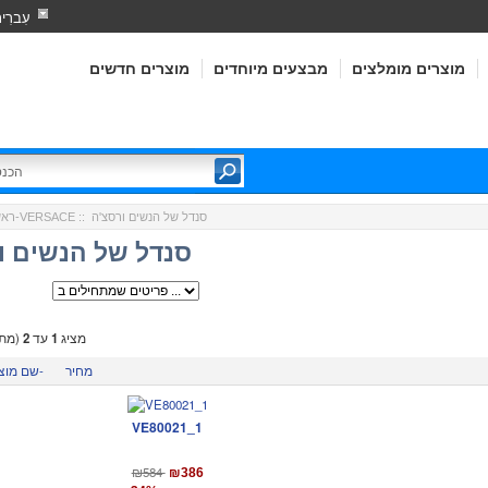
עִברִי
מוצרים מומלצים
מבצעים מיוחדים
מוצרים חדשים
:: סנדל של הנשים ורסצ'ה
ורסצ'ה-VERSACE
ראש
סנדל של הנשים ו
מציג
1
עד
2
(מתו
מחיר
שם מוצר-
VE80021_1
₪584
₪386