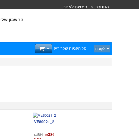
התחבר
או
הירשם לאתר
החשבון שלי
סל הקניות שלך ריק
לקופה
VE80021_2
₪584
₪386