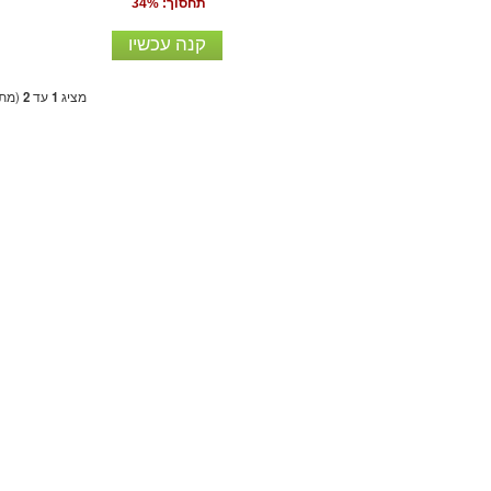
תחסוך: 34%
קנה עכשיו
מציג
1
עד
2
(מתו