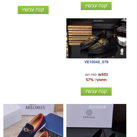
קנה עכשיו
קנה עכשיו
VE10045_079
₪1,169
₪503
תחסוך: 57%
קנה עכשיו