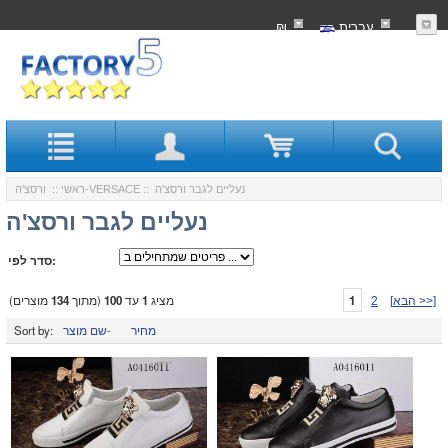
עִברִית
₪
:: נעליים לגבר ורסצ'ה
ורסצ'ה-VERSACE
ראשי
::
נעליים לגבר ורסצ'ה
סדר לפי:
1
מציג
1
עד
100
(מתוך
134
מוצרים)
[הבא >>]
2
מחיר
שם מוצר-
Sort by: