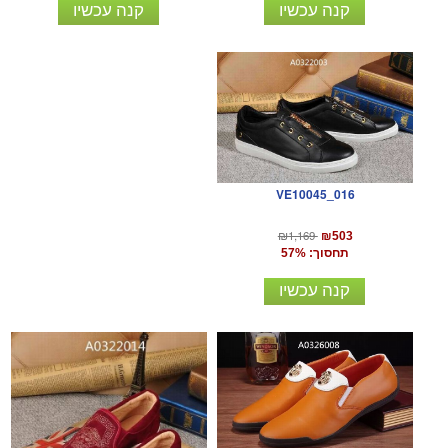
קנה עכשיו
קנה עכשיו
VE10045_016
₪1,169
₪503
תחסוך: 57%
קנה עכשיו