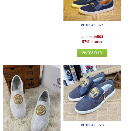
VE10045_071
₪1,169
₪503
תחסוך: 57%
קנה עכשיו
VE10045_073