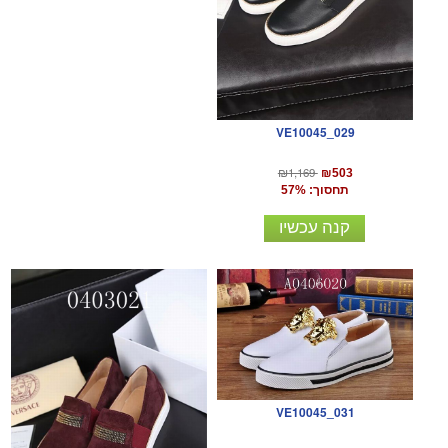
VE10045_029
₪1,169
₪503
תחסוך: 57%
קנה עכשיו
VE10045_031