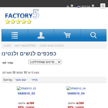
עִברִית
₪
:: כפכפים לנשים ולנטינו
ולנטינו-VALENTINO
ראשי
::
כפכפים לנשים ולנטינו
סדר לפי:
מציג
1
עד
13
(מתוך
13
מוצרים)
מחיר
שם מוצר-
Sort by:
VA80010_03
VA80010_04
₪974
₪974
₪386
₪386
תחסוך: 60%
תחסוך: 60%