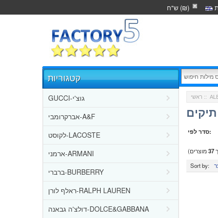
ת
ש"ח (₪)
קטגוריות
GUCCI-גוצ'י
AL
::
ראשי
תיקים
אברקרומבי-A&F
סדר לפי:
לקוסט-LACOSTE
ך
37
מוצרים)
ארמני-ARMANI
Sort by:
ברברי-BURBERRY
ראלף לורן-RALPH LAUREN
דולצ'ה גבאנה-DOLCE&GABBANA