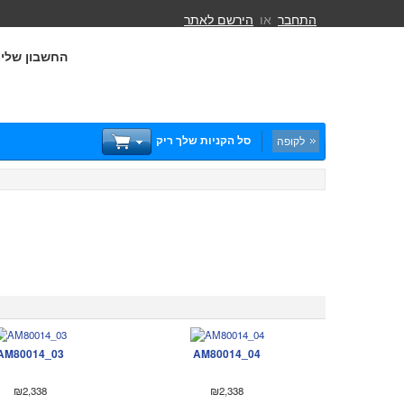
התחבר
או
הירשם לאתר
החשבון שלי
סל הקניות שלך ריק
לקופה
AM80014_03
AM80014_04
₪2,338
₪2,338