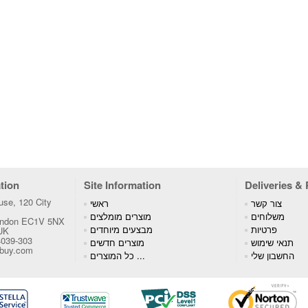
tion
Site Information
Deliveries &
se, 120 City
צור קשר
ראשי
משלוחים
מוצרים מומלצים
London EC1V 5NX
פרטיות
מבצעים מיוחדים
 UK
4039-303
תנאי שימוש
מוצרים חדשים
tbuy.com
החשבון שלי
כל המוצרים ...