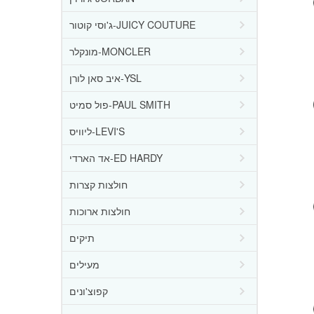
ג'וסי קוטור-JUICY COUTURE
מונקלר-MONCLER
איב סאן לורן-YSL
פול סמיט-PAUL SMITH
ליוויס-LEVI'S
אד הארדי-ED HARDY
חולצות קצרות
חולצות ארוכות
תיקים
מעילים
קפוצ'ונים