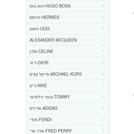
הוגו בוס-HUGO BOSS
הרמס-HERMES
האגג-UGG
ALEXANDER MCQUEEN
סלין-CELINE
דיור-DIOR
מייקל קורס-MICHAEL KORS
נייק-NIKE
טומי הילפיגר-TOMMY
אדידס-ADIDAS
פנדי-FENDI
פרד פרי-FRED PERRY