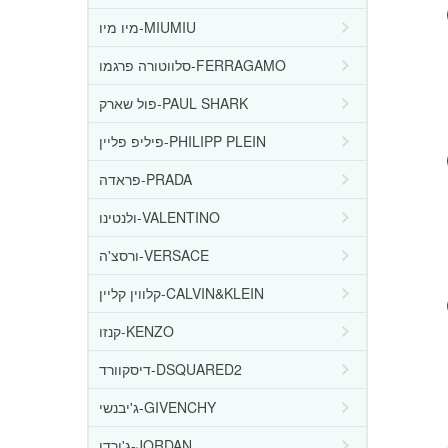
מיו מיו-MIUMIU
סלווטורה פרגמו-FERRAGAMO
פול שארק-PAUL SHARK
פיליפ פליין-PHILIPP PLEIN
פראדה-PRADA
ולנטינו-VALENTINO
ורסצ'ה-VERSACE
קלווין קליין-CALVIN&KLEIN
קנזו-KENZO
דיסקוורד-DSQUARED2
ג'יבנשי-GIVENCHY
ג'ורדן-JORDAN