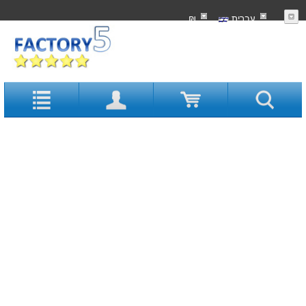
עִברִית
₪