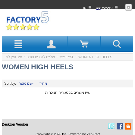
עִברִית
₪
:: WOMEN HIGH HEELS
איב סאן לורן-YSL
ראשי
::
נעליים לגברים ונשים
::
WOMEN HIGH HEELS
מחיר
שם מוצר-
Sort by:
אין מוצרים בקטגוריה הנוכחית.
Desktop Version
Copyright © 2026
fse
. Powered by
Zen Cart