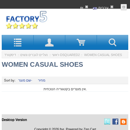
עִברִית
₪
:: WOMEN CASUAL SHOES
דיסקוורד-DSQUARED2
ראשי
::
נעליים לגברים ונשים
::
WOMEN CASUAL SHOES
מחיר
שם מוצר-
Sort by:
אין מוצרים בקטגוריה הנוכחית.
Desktop Version
Copyright © 2026
fse
. Powered by
Zen Cart