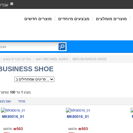
עִברִי
מוצרים מומלצים
מבצעים מיוחדים
מוצרים חדשים
:: MEN BUSINESS SHOE
מייקל קורס-MICHAEL KORS
ראשי
::
נעליים לגברים ונשים
::
BUSINESS SHOE
מציג
1
עד
100
(מתוך
מחיר
שם מוצר-
MK80016_01
MK80016_01
₪974
₪974
₪503
₪503