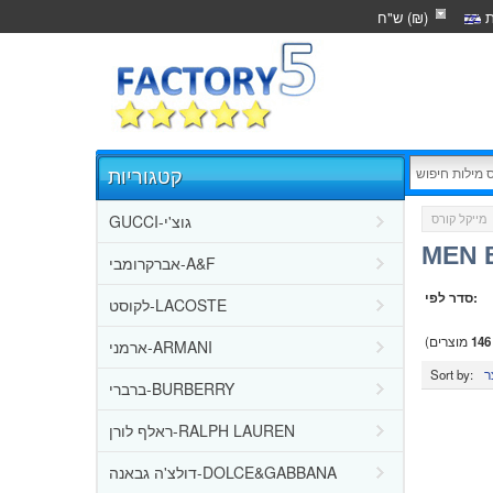
ת
ש"ח (₪)
קטגוריות
GUCCI-גוצ'י
MEN 
אברקרומבי-A&F
סדר לפי:
לקוסט-LACOSTE
146
מוצרים)
ארמני-ARMANI
Sort by:
ברברי-BURBERRY
ראלף לורן-RALPH LAUREN
דולצ'ה גבאנה-DOLCE&GABBANA