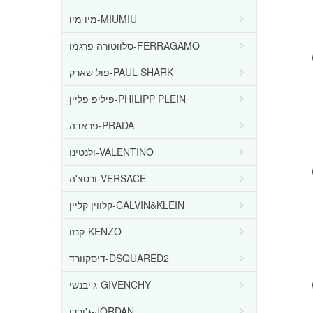
מיו מיו-MIUMIU
סלווטורה פרגמו-FERRAGAMO
פול שארק-PAUL SHARK
פיליפ פליין-PHILIPP PLEIN
פראדה-PRADA
ולנטינו-VALENTINO
ורסצ'ה-VERSACE
קלווין קליין-CALVIN&KLEIN
קנזו-KENZO
דיסקוורד-DSQUARED2
ג'יבנשי-GIVENCHY
ג'ורדן-JORDAN