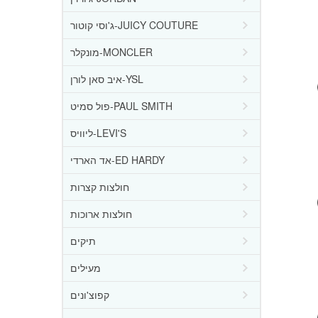
ג'וסי קוטור-JUICY COUTURE
מונקלר-MONCLER
איב סאן לורן-YSL
פול סמיט-PAUL SMITH
ליוויס-LEVI'S
אד הארדי-ED HARDY
חולצות קצרות
חולצות ארוכות
תיקים
מעילים
קפוצ'ונים