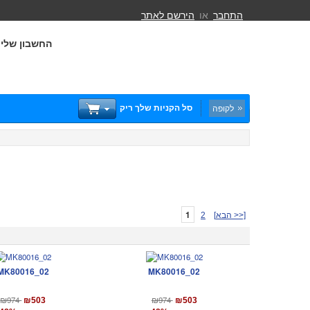
התחבר
או
הירשם לאתר
החשבון שלי
סל הקניות שלך ריק
לקופה
1
[הבא >>]
2
MK80016_02
MK80016_02
₪974
₪974
₪503
₪503