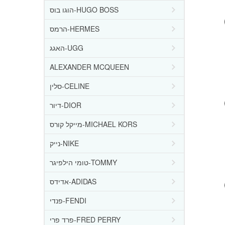
הוגו בוס-HUGO BOSS
הרמס-HERMES
האגג-UGG
ALEXANDER MCQUEEN
סלין-CELINE
דיור-DIOR
מייקל קורס-MICHAEL KORS
נייק-NIKE
טומי הילפיגר-TOMMY
אדידס-ADIDAS
פנדי-FENDI
פרד פרי-FRED PERRY