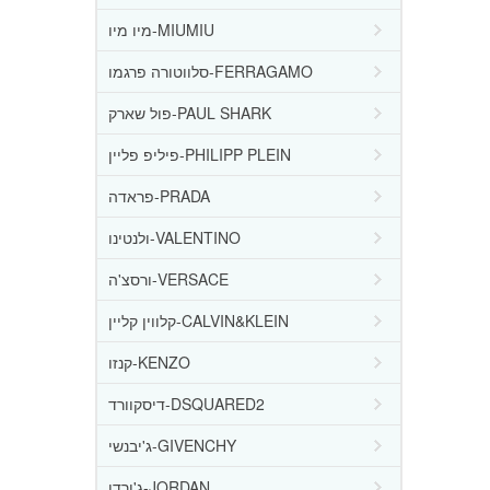
מיו מיו-MIUMIU
סלווטורה פרגמו-FERRAGAMO
פול שארק-PAUL SHARK
פיליפ פליין-PHILIPP PLEIN
פראדה-PRADA
ולנטינו-VALENTINO
ורסצ'ה-VERSACE
קלווין קליין-CALVIN&KLEIN
קנזו-KENZO
דיסקוורד-DSQUARED2
ג'יבנשי-GIVENCHY
ג'ורדן-JORDAN