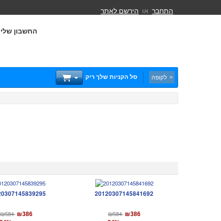
התחבר
או
הירשם לאתר
החשבון שלי
סל הקניות שלך ריק
לקופה
20307145839295
20120307145841692
₪584
₪584
₪386
₪386