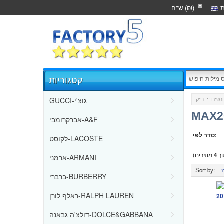
ת
ש"ח (₪)
קטגוריות
GUCCI-גוצ'י
ונשים
::
MAX2
אברקרומבי-A&F
סדר לפי:
לקוסט-LACOSTE
ך
4
מוצרים)
ארמני-ARMANI
Sort by:
ברברי-BURBERRY
ראלף לורן-RALPH LAUREN
20
דולצ'ה גבאנה-DOLCE&GABBANA