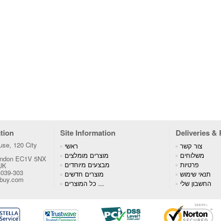
tion
Site Information
Deliveries &
se, 120 City
צור קשר
ראשי
משלוחים
מוצרים מומלצים
London EC1V 5NX
פרטיות
מבצעים מיוחדים
 UK
4039-303
תנאי שימוש
מוצרים חדשים
tbuy.com
החשבון שלי
כל המוצרים ...