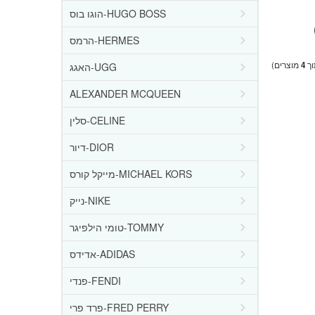
הוגו בוס-HUGO BOSS
הרמס-HERMES
ך
4
מוצרים)
האגג-UGG
ALEXANDER MCQUEEN
סלין-CELINE
דיור-DIOR
מייקל קורס-MICHAEL KORS
נייק-NIKE
טומי הילפיגר-TOMMY
אדידס-ADIDAS
פנדי-FENDI
פרד פרי-FRED PERRY