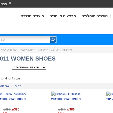
עִברִי
מוצרים מומלצים
מבצעים מיוחדים
מוצרים חדשים
:: MAX2011 WOMEN SHOES
נייק-NIKE
ראשי
::
נעליים לגברים 
011 WOMEN SHOES
מציג
1
עד
4
(מתו
מחיר
שם מוצר-
120307145838399
20120307145839099
201
₪584
₪584
₪386
₪386