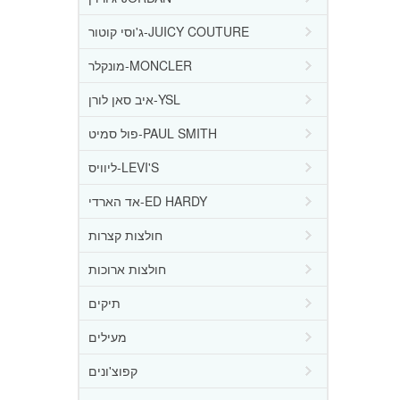
ג'וסי קוטור-JUICY COUTURE
מונקלר-MONCLER
איב סאן לורן-YSL
פול סמיט-PAUL SMITH
ליוויס-LEVI'S
אד הארדי-ED HARDY
חולצות קצרות
חולצות ארוכות
תיקים
מעילים
קפוצ'ונים