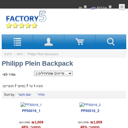
עִברִית
₪
:: Philipp Plein Backpack
ראשי
::
תיקים
Philipp Plein Backpack
סדר לפי:
מציג
1
עד
7
(מתוך
7
מוצרים)
מחיר
שם מוצר-
Sort by:
PP50016_1
PP50016_2
₪1,948
₪1,948
₪1,009
₪1,009
תחסוך: 48%
תחסוך: 48%