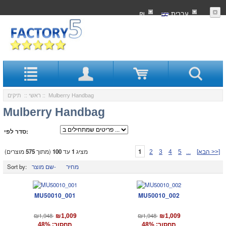
עִברִית
₪
:: Mulberry Handbag
ראשי
::
תיקים
Mulberry Handbag
סדר לפי:
1
מציג
1
עד
100
(מתוך
575
מוצרים)
[הבא >>]
...
5
4
3
2
מחיר
שם מוצר-
Sort by:
MU50010_001
MU50010_002
₪1,948
₪1,948
₪1,009
₪1,009
תחסוך: 48%
תחסוך: 48%