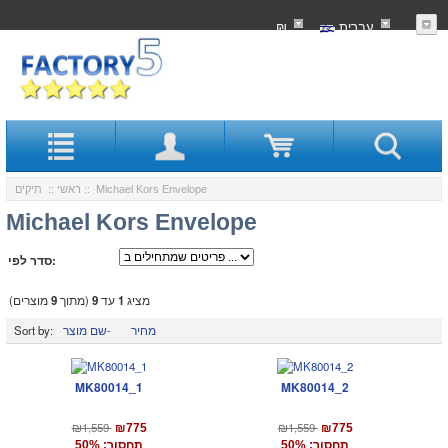
עִברִית
₪
:: Michael Kors Envelope
ראשי
::
תיקים
Michael Kors Envelope
סדר לפי:
מציג
1
עד
9
(מתוך
9
מוצרים)
מחיר
שם מוצר-
Sort by:
MK80014_1
MK80014_2
₪1,559
₪1,559
₪775
₪775
תחסוך: 50%
תחסוך: 50%