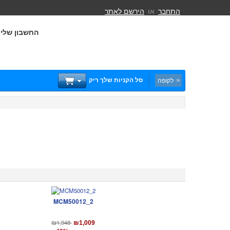
התחבר
או
הירשם לאתר
החשבון שלי
סל הקניות שלך ריק
לקופה
MCM50012_2
₪1,948
₪1,009