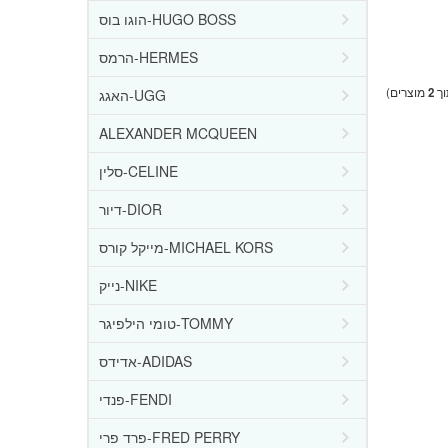
הוגו בוס-HUGO BOSS
הרמס-HERMES
ך
2
מוצרים)
האגג-UGG
ALEXANDER MCQUEEN
סלין-CELINE
דיור-DIOR
מייקל קורס-MICHAEL KORS
נייק-NIKE
טומי הילפיגר-TOMMY
אדידס-ADIDAS
פנדי-FENDI
פרד פרי-FRED PERRY