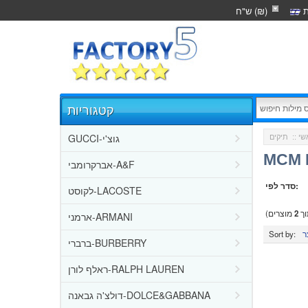
ת
ש"ח (₪)
קטגוריות
GUCCI-גוצ'י
שי
::
תיקים
MCM 
אברקרומבי-A&F
סדר לפי:
לקוסט-LACOSTE
ך
2
מוצרים)
ארמני-ARMANI
Sort by:
ברברי-BURBERRY
ראלף לורן-RALPH LAUREN
דולצ'ה גבאנה-DOLCE&GABBANA