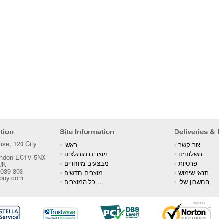
tion
Site Information
Deliveries &
se, 120 City
צור קשר
ראשי
משלוחים
מוצרים מומלצים
London EC1V 5NX
פרטיות
מבצעים מיוחדים
 UK
4039-303
תנאי שימוש
מוצרים חדשים
tbuy.com
החשבון שלי
כל המוצרים ...