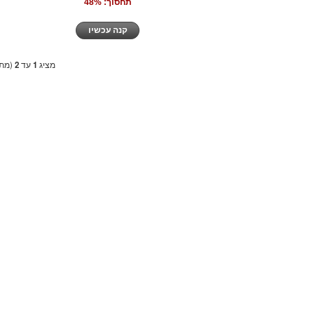
תחסוך: 48%
קנה עכשיו
מציג
1
עד
2
(מתו