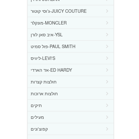
ג'וסי קוטור-JUICY COUTURE
מונקלר-MONCLER
איב סאן לורן-YSL
פול סמיט-PAUL SMITH
ליוויס-LEVI'S
אד הארדי-ED HARDY
חולצות קצרות
חולצות ארוכות
תיקים
מעילים
קפוצ'ונים