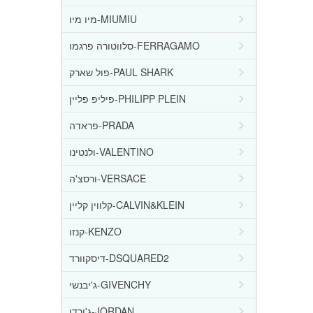
מיו מיו-MIUMIU
סלווטורה פרגמו-FERRAGAMO
פול שארק-PAUL SHARK
פיליפ פליין-PHILIPP PLEIN
פראדה-PRADA
ולנטינו-VALENTINO
ורסצ'ה-VERSACE
קלווין קליין-CALVIN&KLEIN
קנזו-KENZO
דיסקוורד-DSQUARED2
ג'יבנשי-GIVENCHY
ג'ורדן-JORDAN