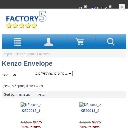
עִברִית
₪
:: Kenzo Envelope
ראשי
::
תיקים
Kenzo Envelope
סדר לפי:
מציג
1
עד
5
(מתוך
5
מוצרים)
מחיר
שם מוצר-
Sort by:
KE20013_1
KE20013_2
₪1,559
₪1,559
₪775
₪775
תחסוך: 50%
תחסוך: 50%