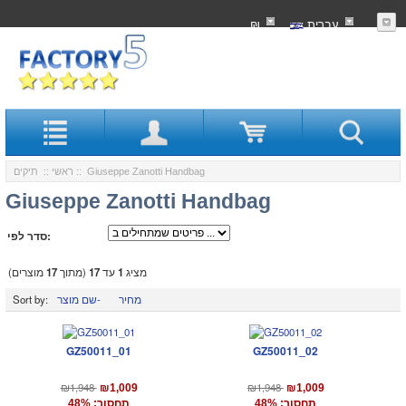
עִברִית
₪
:: Giuseppe Zanotti Handbag
ראשי
::
תיקים
Giuseppe Zanotti Handbag
סדר לפי:
מציג
1
עד
17
(מתוך
17
מוצרים)
מחיר
שם מוצר-
Sort by:
GZ50011_01
GZ50011_02
₪1,948
₪1,948
₪1,009
₪1,009
תחסוך: 48%
תחסוך: 48%