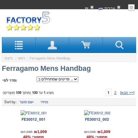
עִברִית
₪
:: Ferragamo Mens Handbag
ראשי
::
תיקים
Ferragamo Mens Handbag
סדר לפי:
1
מציג
1
עד
100
(מתוך
109
מוצרים)
[הבא >>]
2
מחיר
שם מוצר-
Sort by:
FE30012_001
FE30012_002
₪1,948
₪1,948
₪1,009
₪1,009
תחסוך: 48%
תחסוך: 48%