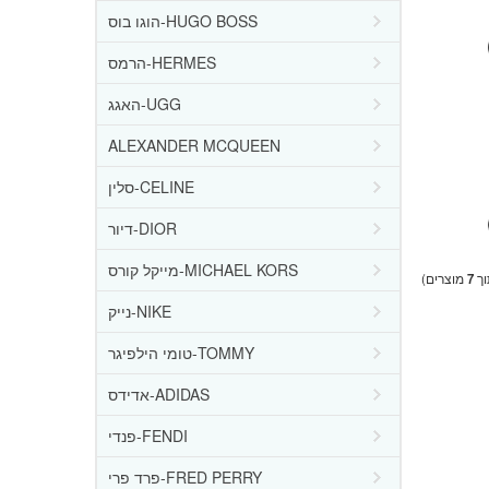
הוגו בוס-HUGO BOSS
הרמס-HERMES
האגג-UGG
ALEXANDER MCQUEEN
סלין-CELINE
דיור-DIOR
מייקל קורס-MICHAEL KORS
ך
7
מוצרים)
נייק-NIKE
טומי הילפיגר-TOMMY
אדידס-ADIDAS
פנדי-FENDI
פרד פרי-FRED PERRY