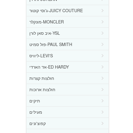
ג'וסי קוטור-JUICY COUTURE
מונקלר-MONCLER
איב סאן לורן-YSL
פול סמיט-PAUL SMITH
ליוויס-LEVI'S
אד הארדי-ED HARDY
חולצות קצרות
חולצות ארוכות
תיקים
מעילים
קפוצ'ונים