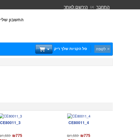
התחבר
או
הירשם לאתר
החשבון שלי
סל הקניות שלך ריק
לקופה
CE80011_3
CE80011_4
₪1,559
₪1,559
₪775
₪775