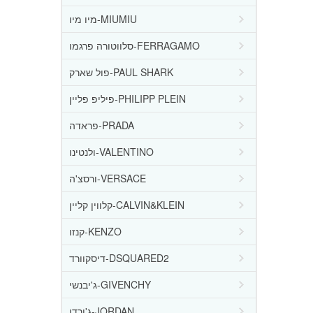
מיו מיו-MIUMIU
סלווטורה פרגמו-FERRAGAMO
פול שארק-PAUL SHARK
פיליפ פליין-PHILIPP PLEIN
פראדה-PRADA
ולנטינו-VALENTINO
ורסצ'ה-VERSACE
קלווין קליין-CALVIN&KLEIN
קנזו-KENZO
דיסקוורד-DSQUARED2
ג'יבנשי-GIVENCHY
ג'ורדן-JORDAN