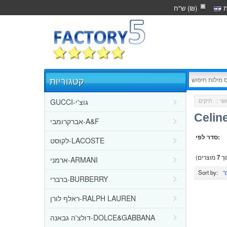
ת
ש"ח (₪)
קטגוריות
GUCCI-גוצ'י
שי
::
תיקים
Celin
אברקרומבי-A&F
סדר לפי:
לקוסט-LACOSTE
ך
7
מוצרים)
ארמני-ARMANI
Sort by:
ברברי-BURBERRY
ראלף לורן-RALPH LAUREN
דולצ'ה גבאנה-DOLCE&GABBANA