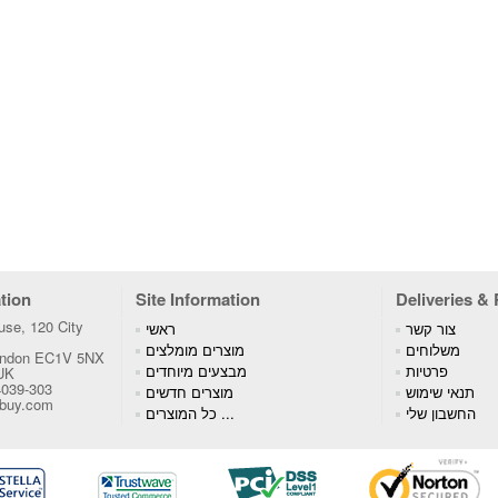
tion
Site Information
Deliveries &
se, 120 City
צור קשר
ראשי
משלוחים
מוצרים מומלצים
London EC1V 5NX
פרטיות
מבצעים מיוחדים
 UK
4039-303
תנאי שימוש
מוצרים חדשים
tbuy.com
החשבון שלי
כל המוצרים ...