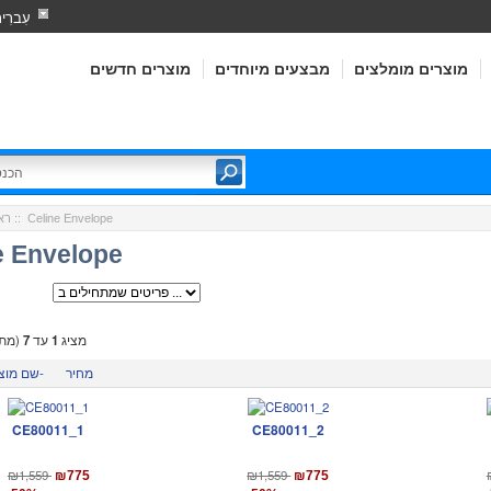
עִברִי
מוצרים מומלצים
מבצעים מיוחדים
מוצרים חדשים
:: Celine Envelope
רא
e Envelope
מציג
1
עד
7
(מתו
מחיר
שם מוצר-
CE80011_1
CE80011_2
₪1,559
₪1,559
₪775
₪775