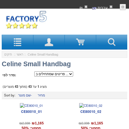
עִברִית
₪
:: Celine Small Handbag
ראשי
::
תיקים
Celine Small Handbag
סדר לפי:
מציג
1
עד
43
(מתוך
43
מוצרים)
מחיר
שם מוצר-
Sort by:
CE80010_01
CE80010_02
₪2,338
₪2,338
₪1,165
₪1,165
תחסוך: 50%
תחסוך: 50%