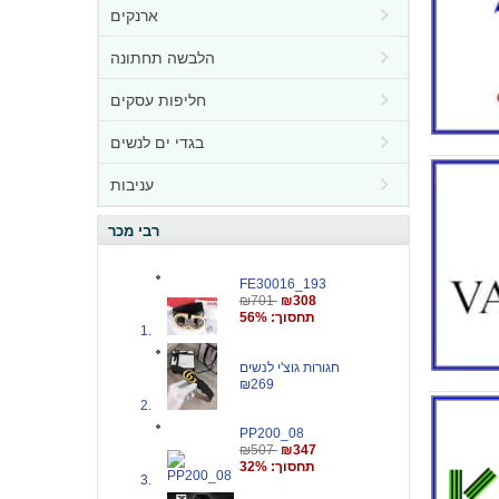
ארנקים
הלבשה תחתונה
חליפות עסקים
בגדי ים לנשים
עניבות
רבי מכר
FE30016_193
₪701
₪308
תחסוך: 56%
חגורות גוצ'י לנשים
₪269
PP200_08
₪507
₪347
תחסוך: 32%