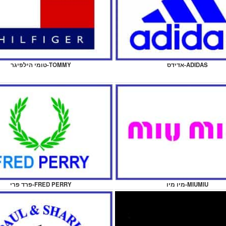
אדידס-ADIDAS
טומי הילפיגר-TOMMY
מיו מיו-MIUMIU
פרד פרי-FRED PERRY