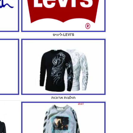
ליוויס-LEVI'S
חולצות ארוכות