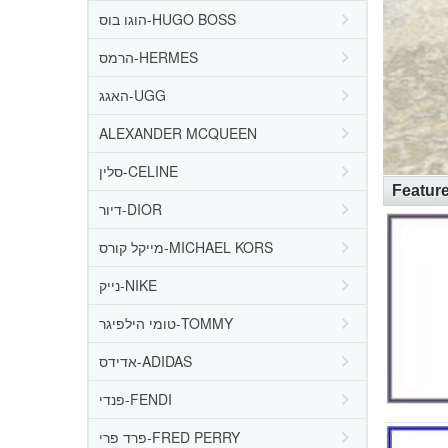
הוגו בוס-HUGO BOSS
הרמס-HERMES
האגג-UGG
ALEXANDER MCQUEEN
סלין-CELINE
Featur
דיור-DIOR
מייקל קורס-MICHAEL KORS
נייק-NIKE
טומי הילפיגר-TOMMY
אדידס-ADIDAS
פנדי-FENDI
פרד פרי-FRED PERRY