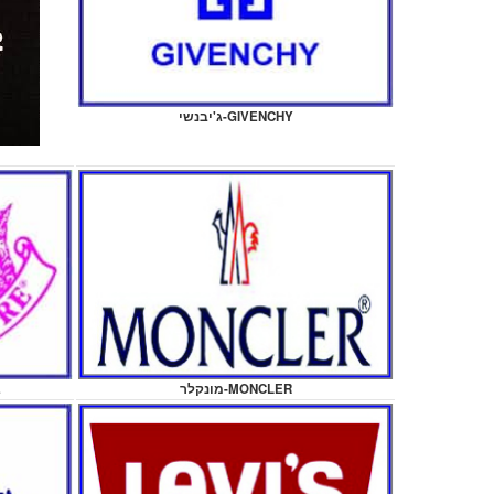
ג'יבנשי-GIVENCHY
ג
מונקלר-MONCLER