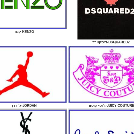
קנזו-KENZO
דיסקוורד-DSQUARED2
'וסי קוטור-JUICY COUTURE
ג'ורדן-JORDAN