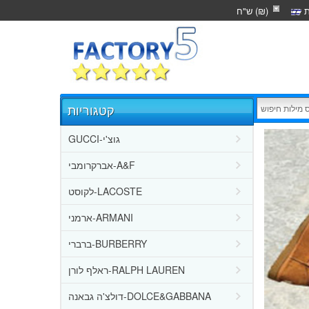
ת
ש"ח (₪)
קטגוריות
GUCCI-גוצ'י
אברקרומבי-A&F
לקוסט-LACOSTE
ארמני-ARMANI
ברברי-BURBERRY
ראלף לורן-RALPH LAUREN
דולצ'ה גבאנה-DOLCE&GABBANA