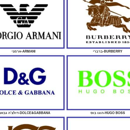
ברברי-BURBERRY
ארמני-ARMANI
הוגו בוס-HUGO BOSS
דולצ'ה גבאנה-DOLCE&GABBANA