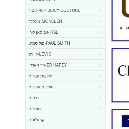
ג'וסי קוטור-JUICY COUTURE
מונקלר-MONCLER
איב סאן לורן-YSL
פול סמיט-PAUL SMITH
ליוויס-LEVI'S
אד הארדי-ED HARDY
חולצות קצרות
חולצות ארוכות
תיקים
מעילים
קפוצ'ונים