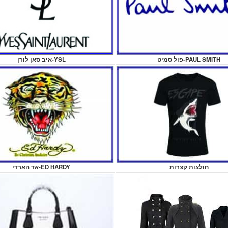
פול סמיט-PAUL SMITH
איב סאן לורן-YSL
חולצות קצרות
אד הארדי-ED HARDY