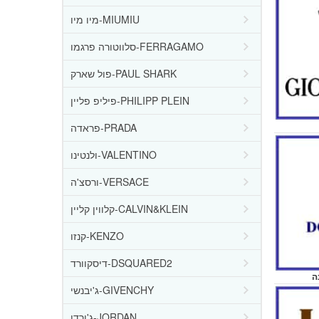
מיו מיו-MIUMIU
סלווטורה פרגמו-FERRAGAMO
פול שארק-PAUL SHARK
פיליפ פליין-PHILIPP PLEIN
פראדה-PRADA
ולנטינו-VALENTINO
ורסצ'ה-VERSACE
קלווין קליין-CALVIN&KLEIN
קנזו-KENZO
דיסקוורד-DSQUARED2
ג'יבנשי-GIVENCHY
ג'ורדן-JORDAN