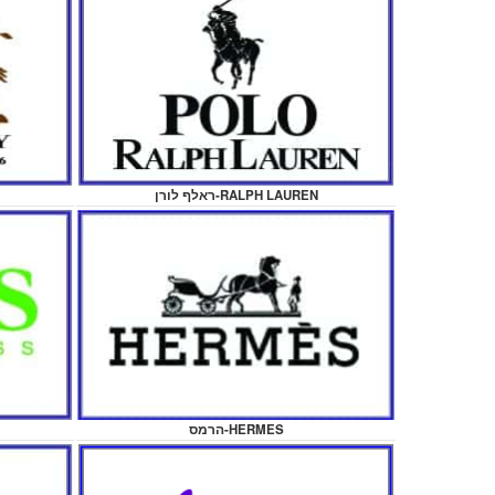
ראלף לורן-RALPH LAUREN
הרמס-HERMES