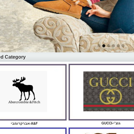
ed Category
GUCCI-גוצ'י
אברקרומבי-A&F