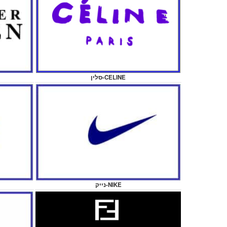
סלין-CELINE
נייק-NIKE