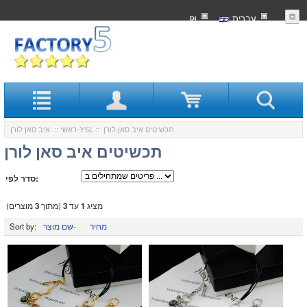
עִברִית
₪
:: תכשיטים איב סאן לורן
איב סאן לורן-YSL
ראשי
::
תכשיטים איב סאן לורן
סדר לפי:
מציג
1
עד
3
(מתוך
3
מוצרים)
מחיר
שם מוצר-
Sort by: