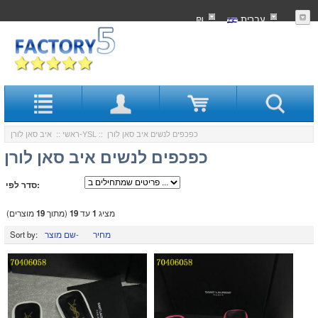
עִברִית
₪
:: כפכפים לנשים איב סאן לורן
איב סאן לורן-YSL
ראשי
::
כפכפים לנשים איב סאן לורן
סדר לפי:
מציג
1
עד
19
(מתוך
19
מוצרים)
מחיר
שם מוצר-
Sort by: