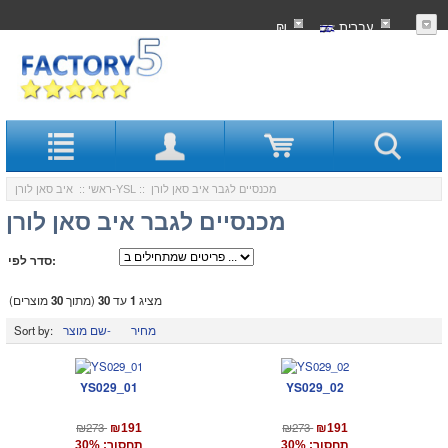
עִברִית
₪
:: מכנסיים לגבר איב סאן לורן
איב סאן לורן-YSL
ראשי
::
מכנסיים לגבר איב סאן לורן
סדר לפי:
מציג
1
עד
30
(מתוך
30
מוצרים)
מחיר
שם מוצר-
Sort by:
YS029_01
YS029_02
₪273
₪273
₪191
₪191
תחסוך: 30%
תחסוך: 30%