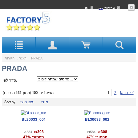
עִברִית
₪
:: PRADA
ראשי
::
חגורות
PRADA
סדר לפי:
1
מציג
1
עד
100
(מתוך
152
מוצרים)
[הבא >>]
2
מחיר
שם מוצר-
Sort by:
BL30033_001
BL30033_002
₪584
₪584
₪308
₪308
תחסוך: 47%
תחסוך: 47%