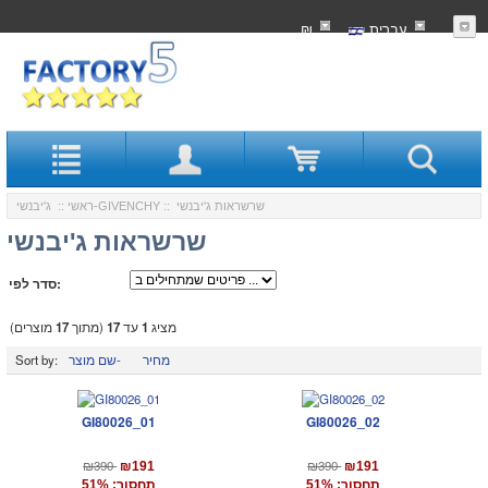
עִברִית
₪
:: שרשראות ג'יבנשי
ג'יבנשי-GIVENCHY
ראשי
::
שרשראות ג'יבנשי
סדר לפי:
מציג
1
עד
17
(מתוך
17
מוצרים)
מחיר
שם מוצר-
Sort by:
GI80026_01
GI80026_02
₪390
₪390
₪191
₪191
תחסוך: 51%
תחסוך: 51%