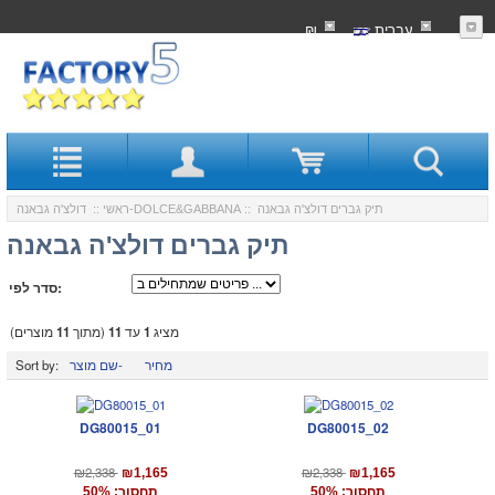
עִברִית
₪
:: תיק גברים דולצ'ה גבאנה
דולצ'ה גבאנה-DOLCE&GABBANA
ראשי
::
תיק גברים דולצ'ה גבאנה
סדר לפי:
מציג
1
עד
11
(מתוך
11
מוצרים)
מחיר
שם מוצר-
Sort by:
DG80015_01
DG80015_02
₪2,338
₪2,338
₪1,165
₪1,165
תחסוך: 50%
תחסוך: 50%