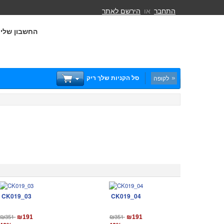
התחבר
או
הירשם לאתר
החשבון שלי
סל הקניות שלך ריק
לקופה
CK019_03
CK019_04
₪351
₪351
₪191
₪191