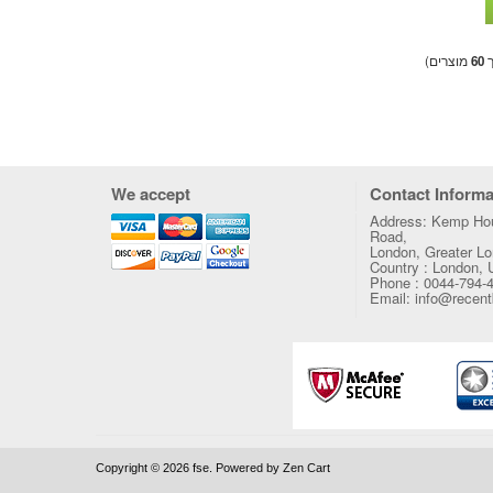
ך
60
מוצרים)
We accept
Contact Informa
Address: Kemp Hou
Road,
London, Greater 
Country : London,
Phone : 0044-794-
Email: info@recen
Copyright © 2026
fse
. Powered by
Zen Cart