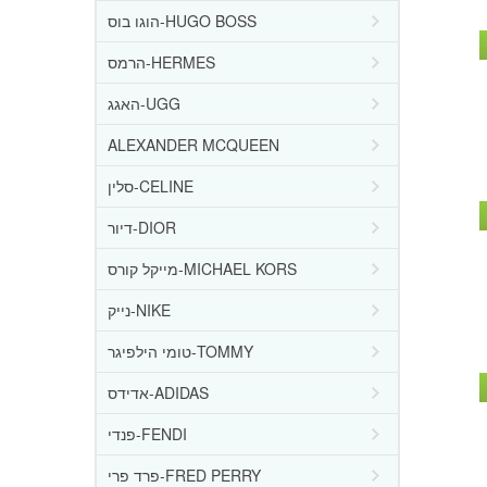
הוגו בוס-HUGO BOSS
הרמס-HERMES
האגג-UGG
ALEXANDER MCQUEEN
סלין-CELINE
דיור-DIOR
מייקל קורס-MICHAEL KORS
נייק-NIKE
טומי הילפיגר-TOMMY
אדידס-ADIDAS
פנדי-FENDI
פרד פרי-FRED PERRY