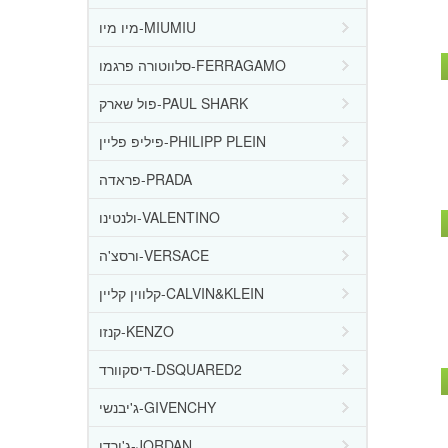
מיו מיו-MIUMIU
סלווטורה פרגמו-FERRAGAMO
פול שארק-PAUL SHARK
פיליפ פליין-PHILIPP PLEIN
פראדה-PRADA
ולנטינו-VALENTINO
ורסצ'ה-VERSACE
קלווין קליין-CALVIN&KLEIN
קנזו-KENZO
דיסקוורד-DSQUARED2
ג'יבנשי-GIVENCHY
ג'ורדן-JORDAN