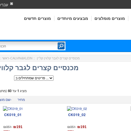
עִברִי
מוצרים מומלצים
מבצעים מיוחדים
מוצרים חדשים
:: מכנסיים קצרים לגבר קלווין קליין
קלווין קליין-CALVIN&KLEIN
ראשי
:
מכנסיים קצרים לגבר קלווין
מציג
1
עד
60
(מתו
מחיר
שם מוצר-
CK019_01
CK019_02
₪351
₪351
₪191
₪191