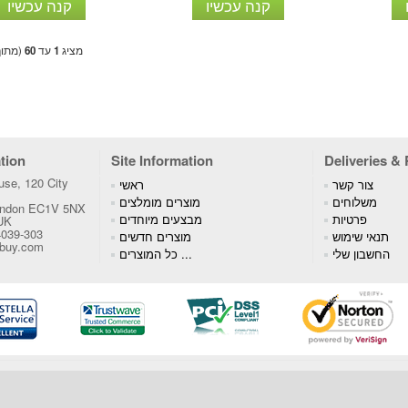
קנה עכשיו
קנה עכשיו
מציג
1
עד
60
(מתו
tion
Site Information
Deliveries &
se, 120 City
צור קשר
ראשי
משלוחים
מוצרים מומלצים
London EC1V 5NX
פרטיות
מבצעים מיוחדים
 UK
4039-303
תנאי שימוש
מוצרים חדשים
tbuy.com
החשבון שלי
כל המוצרים ...