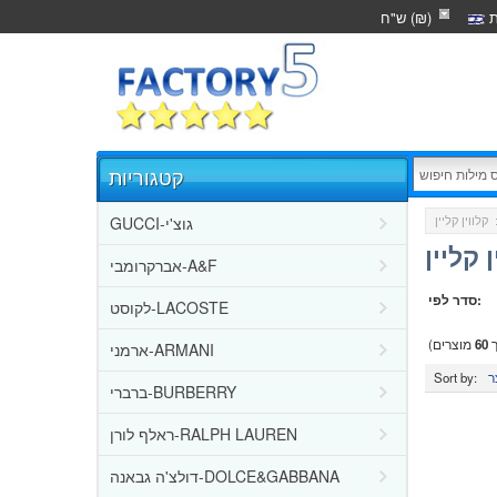
ת
ש"ח (₪)
קטגוריות
GUCCI-גוצ'י
:
 קליין
אברקרומבי-A&F
סדר לפי:
לקוסט-LACOSTE
ך
60
מוצרים)
ארמני-ARMANI
Sort by:
ברברי-BURBERRY
ראלף לורן-RALPH LAUREN
דולצ'ה גבאנה-DOLCE&GABBANA