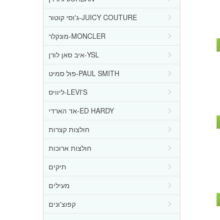
ג'וסי קוטור-JUICY COUTURE
מונקלר-MONCLER
איב סאן לורן-YSL
פול סמיט-PAUL SMITH
ליוויס-LEVI'S
אד הארדי-ED HARDY
חולצות קצרות
חולצות ארוכות
תיקים
מעילים
קפוצ'ונים