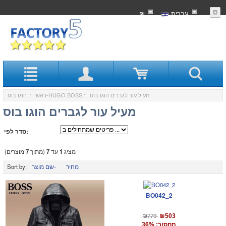
עִברִית
₪
:: מעיל עור לגברים הוגו בוס
הוגו בוס-HUGO BOSS
ראשי
::
מעיל עור לגברים הוגו בוס
סדר לפי:
מציג
1
עד
7
(מתוך
7
מוצרים)
מחיר
שם מוצר-
Sort by:
BO042_2
₪779
₪503
תחסוך: 36%