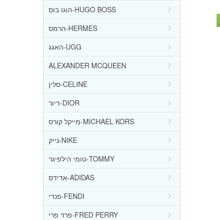
הוגו בוס-HUGO BOSS
הרמס-HERMES
האגג-UGG
ALEXANDER MCQUEEN
סלין-CELINE
דיור-DIOR
מייקל קורס-MICHAEL KORS
נייק-NIKE
טומי הילפיגר-TOMMY
אדידס-ADIDAS
פנדי-FENDI
פרד פרי-FRED PERRY