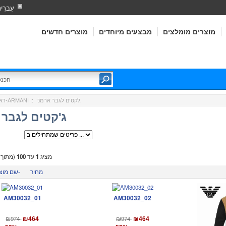
עִברִי
מוצרים מומלצים
מבצעים מיוחדים
מוצרים חדשים
:: ג'קטים לגבר ארמני
ארמני-ARMANI
רא
ג'קטים לגבר 
מציג
1
עד
100
(מתוך
מחיר
שם מוצר-
AM30032_01
AM30032_02
₪974
₪974
₪464
₪464