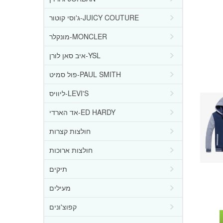
ג'וסי קוטור-JUICY COUTURE
מונקלר-MONCLER
איב סאן לורן-YSL
פול סמיט-PAUL SMITH
ליוויס-LEVI'S
אד הארדי-ED HARDY
חולצות קצרות
חולצות ארוכות
תיקים
מעילים
קפוצ'ונים