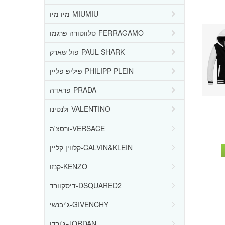
מיו מיו-MIUMIU
סלווטורה פרגמו-FERRAGAMO
פול שארק-PAUL SHARK
פיליפ פליין-PHILIPP PLEIN
פראדה-PRADA
ולנטינו-VALENTINO
ורסצ'ה-VERSACE
קלווין קליין-CALVIN&KLEIN
קנזו-KENZO
דיסקוורד-DSQUARED2
ג'יבנשי-GIVENCHY
ג'ורדן-JORDAN