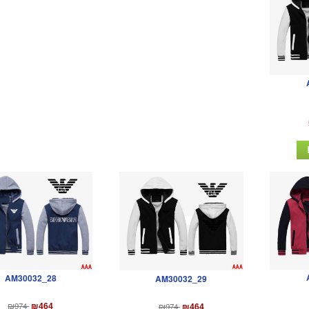
AM30032_28
AM30032_29
₪974
₪974
₪464
₪464