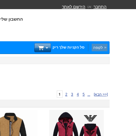
התחבר
או
הירשם לאתר
החשבון שלי
סל הקניות שלך ריק
לקופה
1
[הבא >>]
...
5
4
3
2