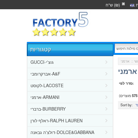
ת
ש"ח (₪)
קטגוריות
GUCCI-גוצ'י
שי
::
ארמני
אברקרומבי-A&F
סדר לפי:
לקוסט-LACOSTE
575
מוצרים)
ארמני-ARMANI
Sort by:
ברברי-BURBERRY
ראלף לורן-RALPH LAUREN
דולצ'ה גבאנה-DOLCE&GABBANA