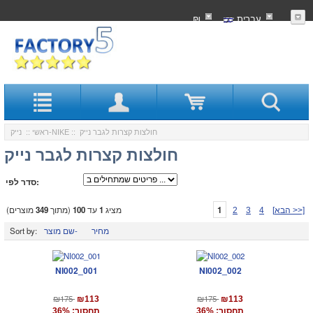
עִברִית
₪
:: חולצות קצרות לגבר נייק
נייק-NIKE
ראשי
::
חולצות קצרות לגבר נייק
סדר לפי:
1
מציג
1
עד
100
(מתוך
349
מוצרים)
[הבא >>]
4
3
2
מחיר
שם מוצר-
Sort by:
NI002_001
NI002_002
₪175
₪175
₪113
₪113
תחסוך: 36%
תחסוך: 36%