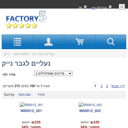
עִברִית
₪
:: נעליים לגבר נייק
נייק-NIKE
ראשי
::
נעליים לגבר נייק
סדר לפי:
1
מציג
1
עד
100
(מתוך
213
מוצרים)
[הבא >>]
3
2
מחיר
שם מוצר-
Sort by:
NI50012_001
NI50012_002
₪507
₪507
₪335
₪335
תחסוך: 34%
תחסוך: 34%