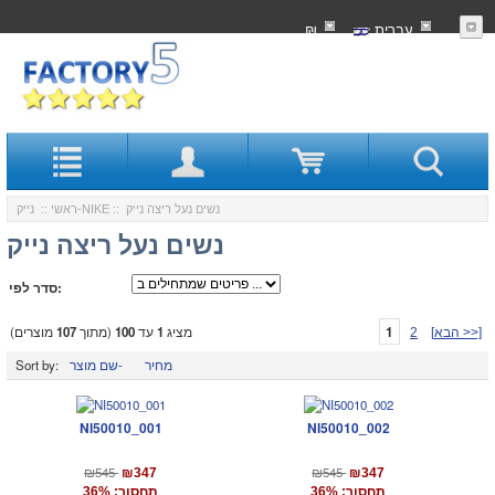
עִברִית
₪
:: נשים נעל ריצה נייק
נייק-NIKE
ראשי
::
נשים נעל ריצה נייק
סדר לפי:
1
מציג
1
עד
100
(מתוך
107
מוצרים)
[הבא >>]
2
מחיר
שם מוצר-
Sort by:
NI50010_001
NI50010_002
₪545
₪545
₪347
₪347
תחסוך: 36%
תחסוך: 36%