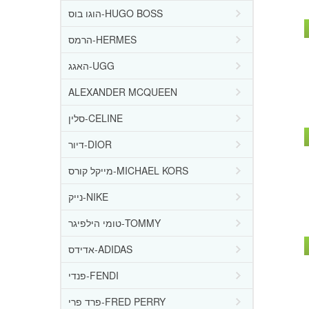
הוגו בוס-HUGO BOSS
הרמס-HERMES
האגג-UGG
ALEXANDER MCQUEEN
סלין-CELINE
דיור-DIOR
מייקל קורס-MICHAEL KORS
נייק-NIKE
טומי הילפיגר-TOMMY
אדידס-ADIDAS
פנדי-FENDI
פרד פרי-FRED PERRY