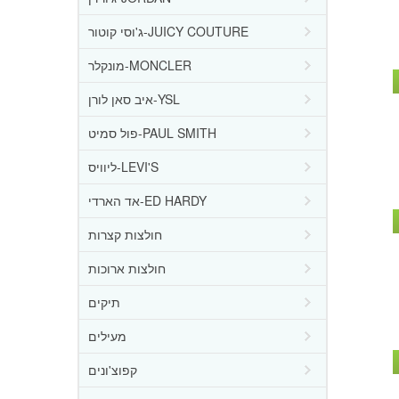
ג'וסי קוטור-JUICY COUTURE
מונקלר-MONCLER
איב סאן לורן-YSL
פול סמיט-PAUL SMITH
ליוויס-LEVI'S
אד הארדי-ED HARDY
חולצות קצרות
חולצות ארוכות
תיקים
מעילים
קפוצ'ונים