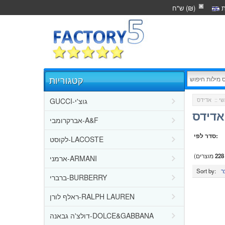
ת
ש"ח (₪)
קטגוריות
GUCCI-גוצ'י
י
::
אדידס
אברקרומבי-A&F
סדר לפי:
לקוסט-LACOSTE
228
מוצרים)
ארמני-ARMANI
Sort by:
ברברי-BURBERRY
ראלף לורן-RALPH LAUREN
דולצ'ה גבאנה-DOLCE&GABBANA