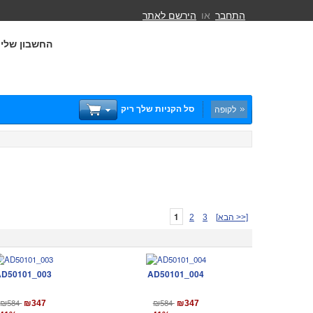
התחבר
או
הירשם לאתר
החשבון שלי
סל הקניות שלך ריק
לקופה
1
[הבא >>]
3
2
AD50101_003
AD50101_004
₪584
₪584
₪347
₪347