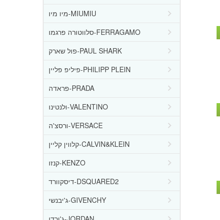
מיו מיו-MIUMIU
סלווטורה פרגמו-FERRAGAMO
פול שארק-PAUL SHARK
פיליפ פליין-PHILIPP PLEIN
פראדה-PRADA
ולנטינו-VALENTINO
ורסצ'ה-VERSACE
קלווין קליין-CALVIN&KLEIN
קנזו-KENZO
דיסקוורד-DSQUARED2
ג'יבנשי-GIVENCHY
ג'ורדן-JORDAN