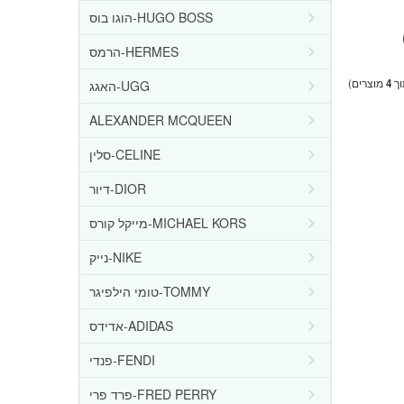
הוגו בוס-HUGO BOSS
הרמס-HERMES
ך
4
מוצרים)
האגג-UGG
ALEXANDER MCQUEEN
סלין-CELINE
דיור-DIOR
מייקל קורס-MICHAEL KORS
נייק-NIKE
טומי הילפיגר-TOMMY
אדידס-ADIDAS
פנדי-FENDI
פרד פרי-FRED PERRY