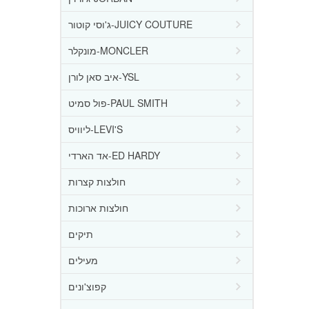
ג'וסי קוטור-JUICY COUTURE
מונקלר-MONCLER
איב סאן לורן-YSL
פול סמיט-PAUL SMITH
ליוויס-LEVI'S
אד הארדי-ED HARDY
חולצות קצרות
חולצות ארוכות
תיקים
מעילים
קפוצ'ונים