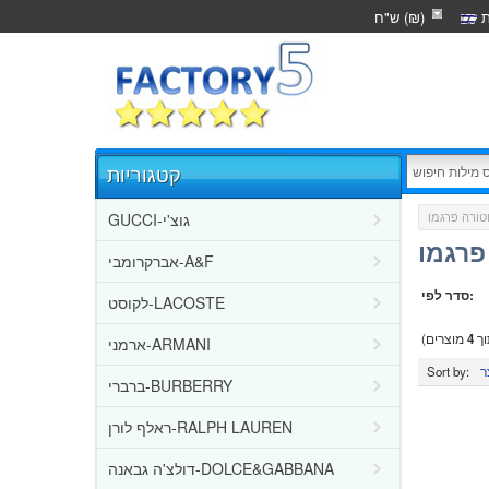
ת
ש"ח (₪)
קטגוריות
GUCCI-גוצ'י
פרגמו
אברקרומבי-A&F
סדר לפי:
לקוסט-LACOSTE
ך
4
מוצרים)
ארמני-ARMANI
Sort by:
ברברי-BURBERRY
ראלף לורן-RALPH LAUREN
דולצ'ה גבאנה-DOLCE&GABBANA