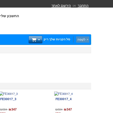
התחבר
או
הירשם לאתר
החשבון שלי
סל הקניות שלך ריק
לקופה
FE30017_3
FE30017_4
₪584
₪584
₪347
₪347