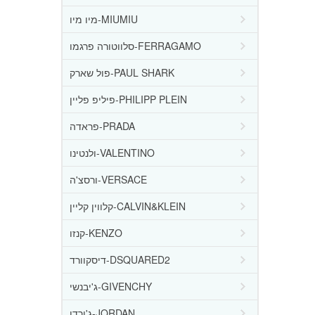
מיו מיו-MIUMIU
סלווטורה פרגמו-FERRAGAMO
פול שארק-PAUL SHARK
פיליפ פליין-PHILIPP PLEIN
פראדה-PRADA
ולנטינו-VALENTINO
ורסצ'ה-VERSACE
קלווין קליין-CALVIN&KLEIN
קנזו-KENZO
דיסקוורד-DSQUARED2
ג'יבנשי-GIVENCHY
ג'ורדן-JORDAN