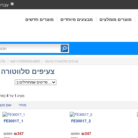
עִברִי
מוצרים מומלצים
מבצעים מיוחדים
מוצרים חדשים
:: צעיפים סלווטורה פרגמו
סלווטורה פרגמו-FERRAGAMO
ראשי
::
צעיפים סלווטורה 
מציג
1
עד
4
(מתו
מחיר
שם מוצר-
FE30017_1
FE30017_2
₪584
₪584
₪347
₪347