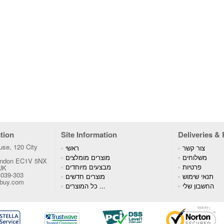
tion
Site Information
Deliveries &
se, 120 City
צור קשר
ראשי
משלוחים
מוצרים מומלצים
London EC1V 5NX
פרטיות
מבצעים מיוחדים
 UK
4039-303
תנאי שימוש
מוצרים חדשים
tbuy.com
החשבון שלי
כל המוצרים ...