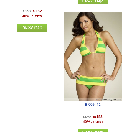
₪253
₪152
תחסוך: 40%
קנה עכשיו
BI009_12
₪253
₪152
תחסוך: 40%