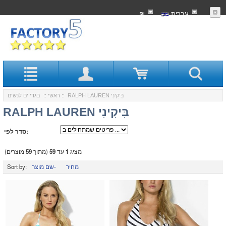
עִברִית
₪
:: RALPH LAUREN בִּיקִינִי
ראשי
::
בגדי ים לנשים
RALPH LAUREN בִּיקִינִי
סדר לפי:
מציג
1
עד
59
(מתוך
59
מוצרים)
מחיר
שם מוצר-
Sort by: