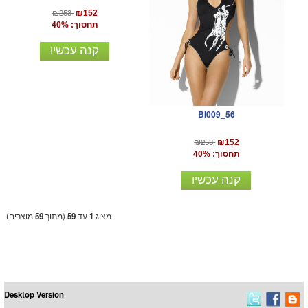
₪253
₪152
תחסוך: 40%
קנה עכשיו
BI009_56
₪253
₪152
תחסוך: 40%
קנה עכשיו
מציג
1
עד
59
(מתוך
59
מוצרים)
Desktop Version