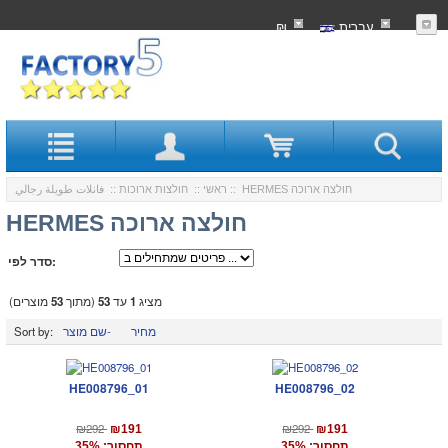
עִברִית
₪
:: HERMES חולצה ארוכה
ראשי
::
חולצות ארוכות
::
فانلات طويلة رجالي
HERMES חולצה ארוכה
סדר לפי:
מציג
1
עד
53
(מתוך
53
מוצרים)
מחיר
שם מוצר-
Sort by:
HE008796_01
HE008796_02
₪292
₪292
₪191
₪191
תחסוך: 35%
תחסוך: 35%