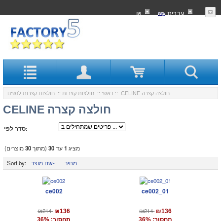
עִברִית
₪
:: CELINE חולצה קצרה
ראשי
::
חולצות קצרות
::
חולצות קצרות לנשים
CELINE חולצה קצרה
סדר לפי:
מציג
1
עד
30
(מתוך
30
מוצרים)
מחיר
שם מוצר-
Sort by:
ce002
ce002_01
₪214
₪214
₪136
₪136
תחסוך: 36%
תחסוך: 36%