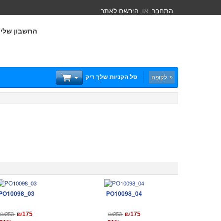
התחבר
או
הירשם לאתר
החשבון שלי
סל הקניות שלך ריק
לקופה
PO10098_03
PO10098_04
₪253
₪253
₪175
₪175