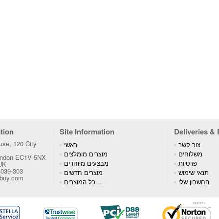
tion
Site Information
Deliveries &
se, 120 City
צור קשר
ראשי
משלוחים
מוצרים מומלצים
London EC1V 5NX
פרטיות
מבצעים מיוחדים
 UK
4039-303
תנאי שימוש
מוצרים חדשים
tbuy.com
החשבון שלי
כל המוצרים ...