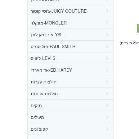
ג'וסי קוטור-JUICY COUTURE
מונקלר-MONCLER
איב סאן לורן-YSL
ך
28
מוצרים)
פול סמיט-PAUL SMITH
ליוויס-LEVI'S
אד הארדי-ED HARDY
חולצות קצרות
חולצות ארוכות
תיקים
מעילים
קפוצ'ונים