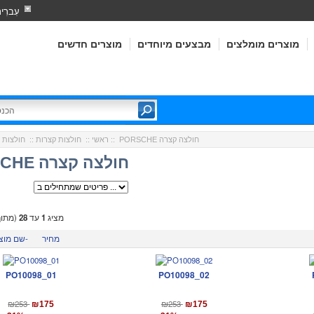
עִברִי
מוצרים מומלצים
מבצעים מיוחדים
מוצרים חדשים
:: PORSCHE חולצה קצרה
ראשי
::
חולצות קצרות
::
חולצות 
PORSCHE חולצה קצרה
מציג
1
עד
28
(מתו
מחיר
שם מוצר-
PO10098_01
PO10098_02
₪253
₪253
₪175
₪175