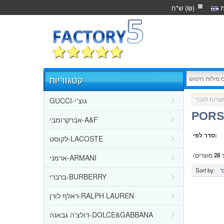
ת
ש"ח (₪)
קטגוריות
GUCCI-גוצ'י
קצרות לגבר
אברקרומבי-A&F
סדר לפי:
לקוסט-LACOSTE
ך
28
מוצרים)
ארמני-ARMANI
Sort by:
ברברי-BURBERRY
ראלף לורן-RALPH LAUREN
דולצ'ה גבאנה-DOLCE&GABBANA