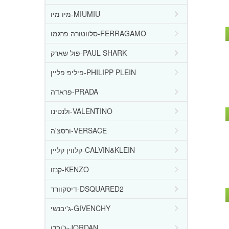
מיו מיו-MIUMIU
סלווטורה פרגמו-FERRAGAMO
פול שארק-PAUL SHARK
פיליפ פליין-PHILIPP PLEIN
פראדה-PRADA
ולנטינו-VALENTINO
ורסצ'ה-VERSACE
קלווין קליין-CALVIN&KLEIN
קנזו-KENZO
דיסקוורד-DSQUARED2
ג'יבנשי-GIVENCHY
ג'ורדן-JORDAN