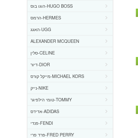
הוגו בוס-HUGO BOSS
הרמס-HERMES
האגג-UGG
ALEXANDER MCQUEEN
סלין-CELINE
דיור-DIOR
מייקל קורס-MICHAEL KORS
נייק-NIKE
טומי הילפיגר-TOMMY
אדידס-ADIDAS
פנדי-FENDI
פרד פרי-FRED PERRY