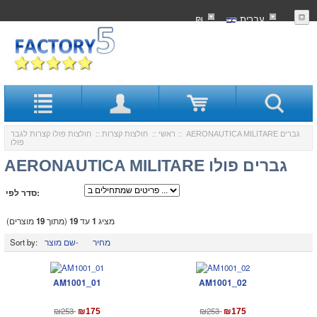
עִברִית
₪
:: AERONAUTICA MILITARE גברים
ראשי
::
חולצות קצרות
::
חולצות פולו קצרות לגבר
פולו
AERONAUTICA MILITARE גברים פולו
סדר לפי:
מציג
1
עד
19
(מתוך
19
מוצרים)
מחיר
שם מוצר-
Sort by:
AM1001_01
AM1001_02
₪253
₪253
₪175
₪175