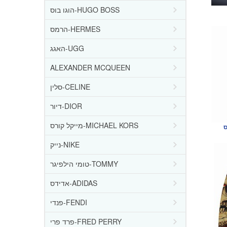
הוגו בוס-HUGO BOSS
הרמס-HERMES
האגג-UGG
ALEXANDER MCQUEEN
סלין-CELINE
דיור-DIOR
מייקל קורס-MICHAEL KORS
ס
נייק-NIKE
טומי הילפיגר-TOMMY
אדידס-ADIDAS
פנדי-FENDI
פרד פרי-FRED PERRY