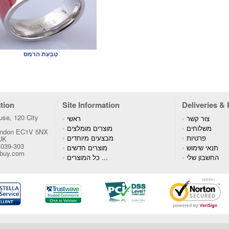
טַבַּעַת הרמס
tion
Site Information
Deliveries &
se, 120 City
צור קשר
ראשי
משלוחים
מוצרים מומלצים
London EC1V 5NX
פרטיות
מבצעים מיוחדים
 UK
4039-303
תנאי שימוש
מוצרים חדשים
tbuy.com
החשבון שלי
כל המוצרים ...