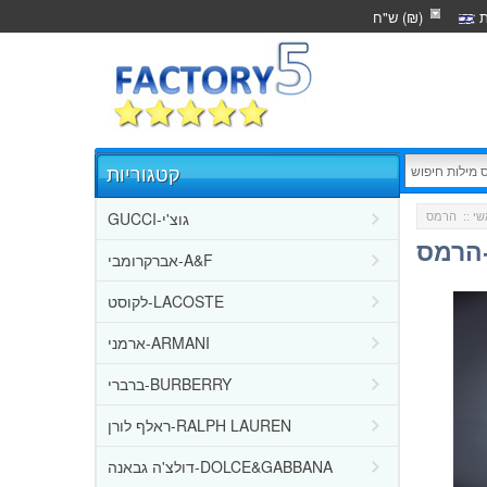
ת
ש"ח (₪)
קטגוריות
GUCCI-גוצ'י
שי
אברקרומבי-A&F
לקוסט-LACOSTE
ארמני-ARMANI
ברברי-BURBERRY
ראלף לורן-RALPH LAUREN
דולצ'ה גבאנה-DOLCE&GABBANA