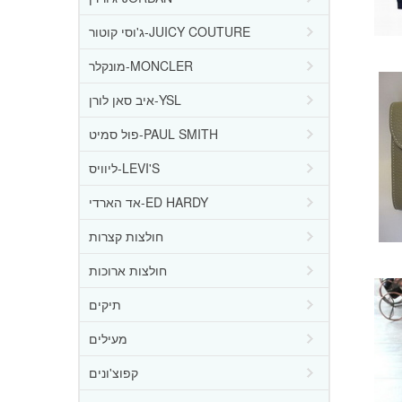
ג'וסי קוטור-JUICY COUTURE
מונקלר-MONCLER
איב סאן לורן-YSL
פול סמיט-PAUL SMITH
ליוויס-LEVI'S
אד הארדי-ED HARDY
חולצות קצרות
חולצות ארוכות
תיקים
מעילים
קפוצ'ונים