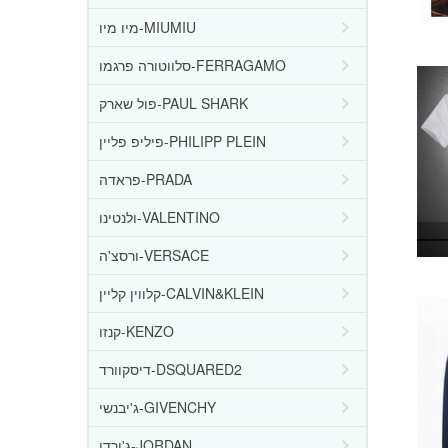
מיו מיו-MIUMIU
סלווטורה פרגמו-FERRAGAMO
פול שארק-PAUL SHARK
פיליפ פליין-PHILIPP PLEIN
פראדה-PRADA
ולנטינו-VALENTINO
ורסצ'ה-VERSACE
קלווין קליין-CALVIN&KLEIN
קנזו-KENZO
דיסקוורד-DSQUARED2
ג'יבנשי-GIVENCHY
ג'ורדן-JORDAN