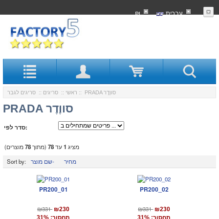
עִברִית
₪
:: PRADA סווֶדֶר
ראשי
::
סריגים
::
סריגים לגבר
PRADA סווֶדֶר
סדר לפי:
מציג
1
עד
78
(מתוך
78
מוצרים)
מחיר
שם מוצר-
Sort by:
PR200_01
PR200_02
₪331
₪331
₪230
₪230
תחסוך: 31%
תחסוך: 31%