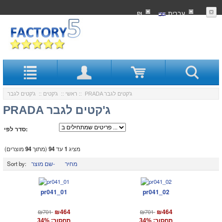
עִברִית
₪
:: PRADA ג'קטים לגבר
ראשי
::
ג'קטים
::
ג'קטים לגבר
PRADA ג'קטים לגבר
סדר לפי:
מציג
1
עד
94
(מתוך
94
מוצרים)
מחיר
שם מוצר-
Sort by:
pr041_01
pr041_02
₪701
₪701
₪464
₪464
תחסוך: 34%
תחסוך: 34%