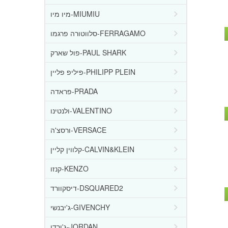
מיו מיו-MIUMIU
סלווטורה פרגמו-FERRAGAMO
פול שארק-PAUL SHARK
פיליפ פליין-PHILIPP PLEIN
פראדה-PRADA
ולנטינו-VALENTINO
ורסצ'ה-VERSACE
קלווין קליין-CALVIN&KLEIN
קנזו-KENZO
דיסקוורד-DSQUARED2
ג'יבנשי-GIVENCHY
ג'ורדן-JORDAN