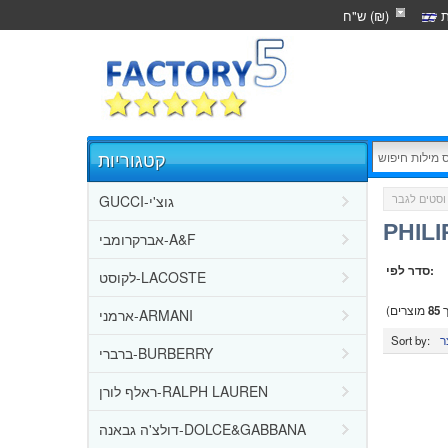
ת
ש"ח (₪)
קטגוריות
GUCCI-גוצ'י
וסטים לגבר
אברקרומבי-A&F
סדר לפי:
לקוסט-LACOSTE
ך
85
מוצרים)
ארמני-ARMANI
Sort by:
ברברי-BURBERRY
ראלף לורן-RALPH LAUREN
דולצ'ה גבאנה-DOLCE&GABBANA