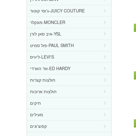
ג'וסי קוטור-JUICY COUTURE
מונקלר-MONCLER
איב סאן לורן-YSL
פול סמיט-PAUL SMITH
ליוויס-LEVI'S
אד הארדי-ED HARDY
חולצות קצרות
חולצות ארוכות
תיקים
מעילים
קפוצ'ונים