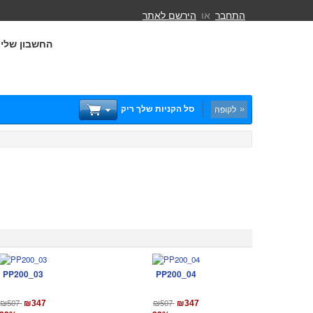
התחבר
או
הירשם לאתר
החשבון שלי
סל הקניות שלך ריק
לקופה
PP200_03
PP200_04
₪507
₪507
₪347
₪347