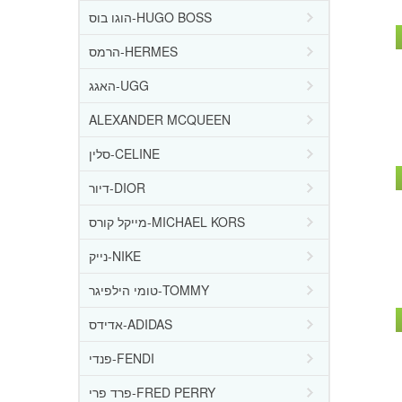
הוגו בוס-HUGO BOSS
הרמס-HERMES
האגג-UGG
ALEXANDER MCQUEEN
סלין-CELINE
דיור-DIOR
מייקל קורס-MICHAEL KORS
נייק-NIKE
טומי הילפיגר-TOMMY
אדידס-ADIDAS
פנדי-FENDI
פרד פרי-FRED PERRY